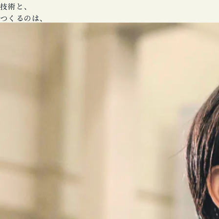
技
術
と
、
つ
く
る
の
は
、