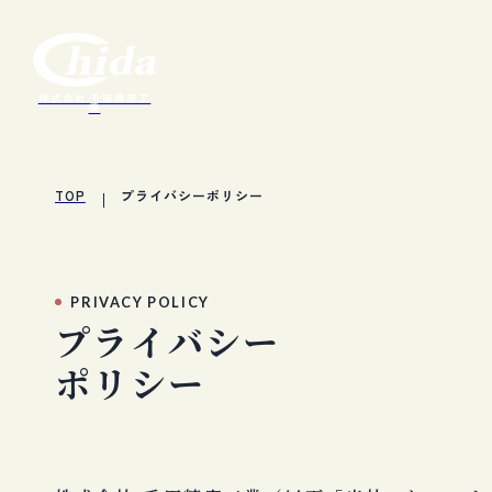
株式会社 千田精密工
業
TOP
プライバシーポリシー
PRIVACY POLICY
プ
ラ
イ
バ
シ
ー
ポ
リ
シ
ー